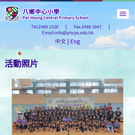
Tel.2488 1520
|
Fax.2488 1847
|
Email:info@phcps.edu.hk
中文
|
Eng
活動照片