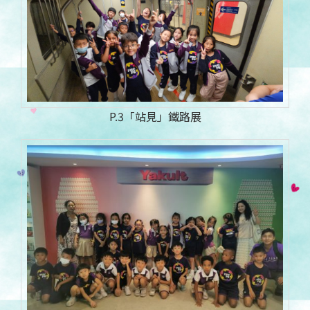
P.3「站見」鐵路展