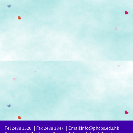
Tel.2488 1520
|
Fax.2488 1847
|
Email:info@phcps.edu.hk