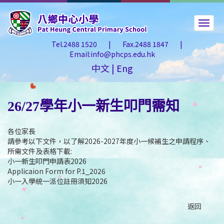
Tel.2488 1520
|
Fax.2488 1847
|
Email:info@phcps.edu.hk
中文
|
Eng
26/27學年小一新生叩門需知
各位家長
請參考以下文件，以了解
2026-2027
年度
小一候補生之申請程序、
所需文件及表格下載:
小一新生叩門申請表2026
Applicaion Form for P.1_2026
小一入學統一派位註冊須知2026
返回